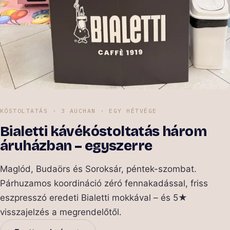
KÓSTOLTATÁS · 3 AUCHAN · EGY HÉTVÉGE
Bialetti kávékóstoltatás három
áruházban – egyszerre
Maglód, Budaörs és Soroksár, péntek-szombat.
Párhuzamos koordináció zéró fennakadással, friss
eszpresszó eredeti Bialetti mokkával – és 5★
visszajelzés a megrendelőtől.