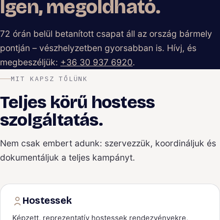
Igen, megoldható.
72 órán belül betanított csapat áll az ország bármely
pontján – vészhelyzetben gyorsabban is. Hívj, és
megbeszéljük:
+36 30 937 6920
.
MIT KAPSZ TŐLÜNK
Teljes körű hostess
szolgáltatás.
Nem csak embert adunk: szervezzük, koordináljuk és
dokumentáljuk a teljes kampányt.
Hostessek
Képzett, reprezentatív hostessek rendezvényekre,