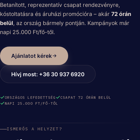
Betanított, reprezentatív csapat rendezvényre,
kóstoltatásra és áruházi promócióra – akár
72 órán
belül
, az ország bármely pontján. Kampányok már
napi 25.000 Ft/fő-től.
Ajánlatot kérek
Hívj most: +36 30 937 6920
ORSZÁGOS LEFEDETTSÉG
CSAPAT 72 ÓRÁN BELÜL
NAPI 25.000 FT/FŐ-TŐL
ISMERŐS A HELYZET?