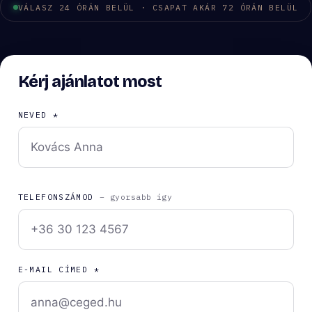
VÁLASZ 24 ÓRÁN BELÜL · CSAPAT AKÁR 72 ÓRÁN BELÜL
Kérj ajánlatot most
NEVED *
TELEFONSZÁMOD
– gyorsabb így
E-MAIL CÍMED *