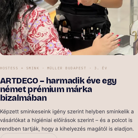
HOSTESS + SMINK · MÜLLER BUDAPEST · 3. ÉV
ARTDECO – harmadik éve egy
német prémium márka
bizalmában
Képzett sminkeseink igény szerint helyben sminkelik a
vásárlókat a higiéniai előírások szerint – és a polcot is
rendben tartják, hogy a kihelyezés magától is eladjon.