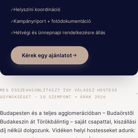
Helyszíni koordináció
Kampányriport + fotódokumentáció
Hétvégi és ünnepnapi rendelkezésre állás
Kérek egy ajánlatot
MÉG ÖSSZEHASONLÍTASZ? ÍGY VÁLASSZ HOSTESS
ÜGYNÖKSÉGET – 10 SZEMPONT + ÁRAK 2026
Budapesten és a teljes agglomerációban – Budaörstől
Budakeszin át Törökbálintig – saját csapattal, kiszállási
díj nélkül dolgozunk. Vidéken helyi hostesseket adunk: