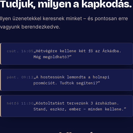
Tudjuk, milyen a kapkodás.
Ilyen üzenetekkel keresnek minket – és pontosan erre
vagyunk berendezkedve.
„Hétvégére kellene két fő az Árkádba.
csüt. 16:05
Még megoldható?”
„A hostessünk lemondta a holnapi
pént. 09:12
promóciót. Tudtok segíteni?”
„Kóstoltatást tervezünk 3 áruházban.
hétfő 11:30
Stand, eszköz, ember – minden kellene.”