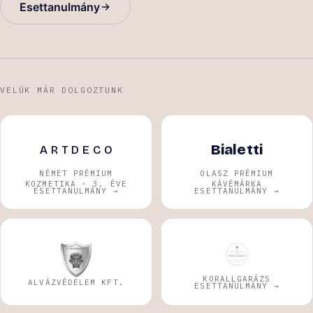
Esettanulmány
VELÜK MÁR DOLGOZTUNK
Bialetti
ARTDECO
NÉMET PRÉMIUM
OLASZ PRÉMIUM
KOZMETIKA · 3. ÉVE
KÁVÉMÁRKA
ESETTANULMÁNY →
ESETTANULMÁNY →
KORALLGARÁZS
ALVÁZVÉDELEM KFT.
ESETTANULMÁNY →