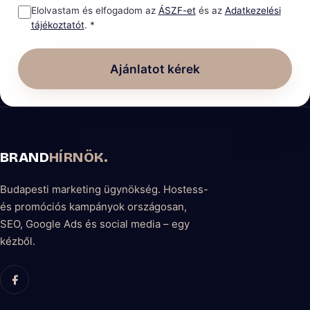
Elolvastam és elfogadom az
ÁSZF-et
és az
Adatkezelési
tájékoztatót
. *
Ajánlatot kérek
BRAND
HÍRNÖK
.
Budapesti marketing ügynökség. Hostess-
és promóciós kampányok országosan,
SEO, Google Ads és social media – egy
kézből.