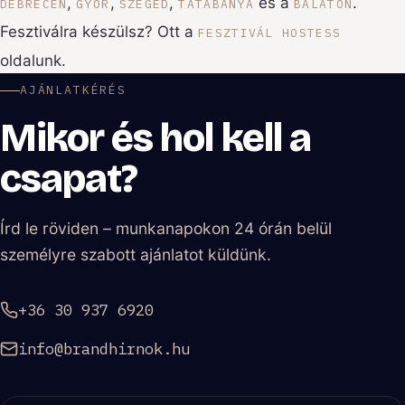
,
,
,
és a
.
DEBRECEN
GYŐR
SZEGED
TATABÁNYA
BALATON
Fesztiválra készülsz? Ott a
FESZTIVÁL HOSTESS
oldalunk.
AJÁNLATKÉRÉS
Mikor és hol kell a
csapat?
Írd le röviden – munkanapokon 24 órán belül
személyre szabott ajánlatot küldünk.
+36 30 937 6920
info@brandhirnok.hu